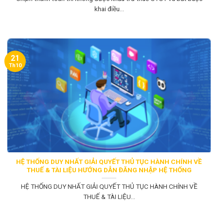
khai điều...
21
Th10
HỆ THỐNG DUY NHẤT GIẢI QUYẾT THỦ TỤC HÀNH CHÍNH VỀ
THUẾ & TÀI LIỆU HƯỚNG DẪN ĐĂNG NHẬP HỆ THỐNG
HỆ THỐNG DUY NHẤT GIẢI QUYẾT THỦ TỤC HÀNH CHÍNH VỀ
THUẾ & TÀI LIỆU...