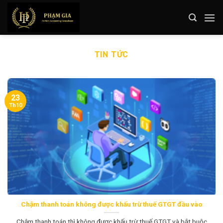
Skip
to
content
TIN TỨC
23
Th10
Chậm thanh toán không được khấu trừ thuế GTGT đầu vào
Chậm thanh toán thì không được khấu trừ thuế GTGT và bắt buộc