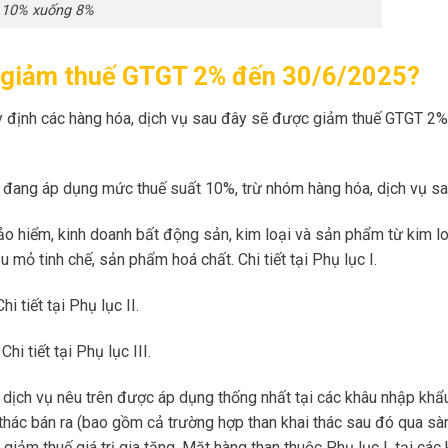
 10% xuống 8%
t giảm thuế GTGT 2% đến 30/6/2025?
 định các hàng hóa, dịch vụ sau đây sẽ được giảm thuế GTGT 2%
vụ đang áp dụng mức thuế suất 10%, trừ nhóm hàng hóa, dịch vụ sa
bảo hiểm, kinh doanh bất động sản, kim loại và sản phẩm từ kim l
 mỏ tinh chế, sản phẩm hoá chất. Chi tiết tại Phụ lục I.
 tiết tại Phụ lục II.
i tiết tại Phụ lục III.
a, dịch vụ nêu trên được áp dụng thống nhất tại các khâu nhập khẩu
 thác bán ra (bao gồm cả trường hợp than khai thác sau đó qua sà
 giảm thuế giá trị gia tăng. Mặt hàng than thuộc Phụ lục I, tại các