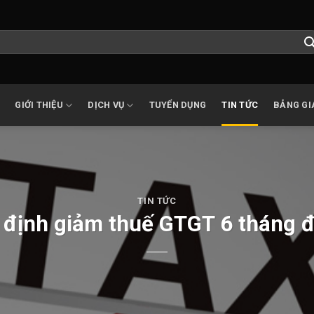
GIỚI THIỆU
DỊCH VỤ
TUYỂN DỤNG
TIN TỨC
BẢNG GI
TIN TỨC
 định giảm thuế GTGT 6 tháng