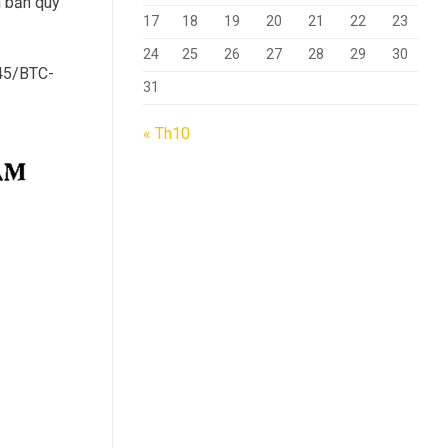
n bản quy
17
18
19
20
21
22
23
24
25
26
27
28
29
30
145/BTC-
31
« Th10