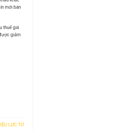
kín mới bán
u thuế giá
được giảm
IỆU LỰC TỪ