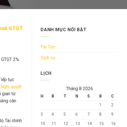
 thuế GTGT
DANH MỤC NỔI BẬT
Tin Tức
Dịch vụ
ế GTGT 2%.
LỊCH
Tiếp tục
3
Nghị quyết
Tháng 8 2026
i gian từ
H
B
T
N
S
B
C
năng cân
1
2
3
4
5
6
7
8
9
ộ Tài chính
10
11
12
13
14
15
16