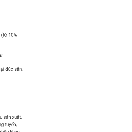
 (từ 10%
u:
oại đúc sẵn,
, sản xuất,
ng tuyển,
 khẩu khác