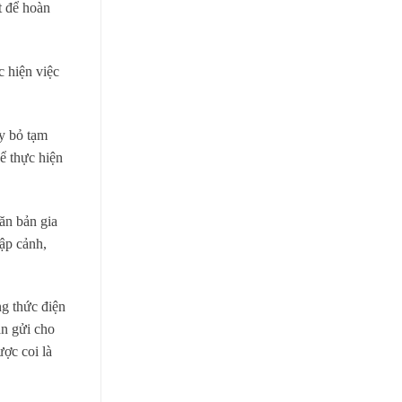
t để hoàn
 hiện việc
ủy bỏ tạm
ể thực hiện
ăn bản gia
ập cảnh,
g thức điện
ản gửi cho
ược coi là