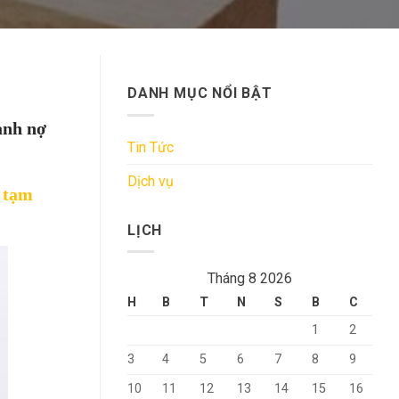
DANH MỤC NỔI BẬT
anh nợ
Tin Tức
Dịch vụ
 tạm
LỊCH
Tháng 8 2026
H
B
T
N
S
B
C
1
2
3
4
5
6
7
8
9
10
11
12
13
14
15
16