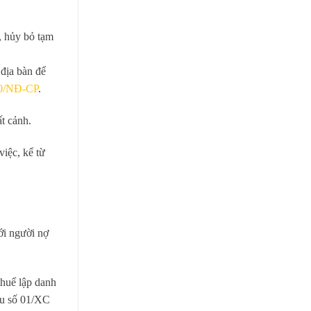
, hủy bỏ tạm
 địa bàn để
20/NĐ-CP
.
t cảnh.
iệc, kể từ
ới người nợ
thuế lập danh
ẫu số 01/XC