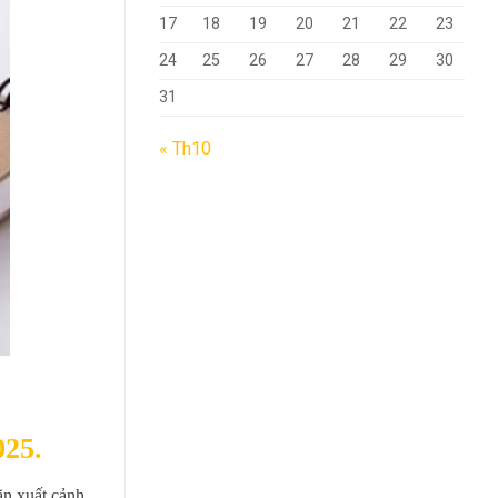
17
18
19
20
21
22
23
24
25
26
27
28
29
30
31
« Th10
025.
ãn xuất cảnh