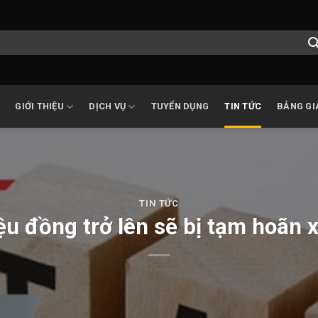
GIỚI THIỆU
DỊCH VỤ
TUYỂN DỤNG
TIN TỨC
BẢNG GI
TIN TỨC
ệu đồng trở lên sẽ bị tạm hoãn