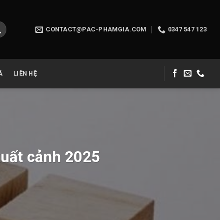
CONTACT@PAC-PHAMGIA.COM
0347 547 123
Á
LIÊN HỆ
 xuất cảnh 2025