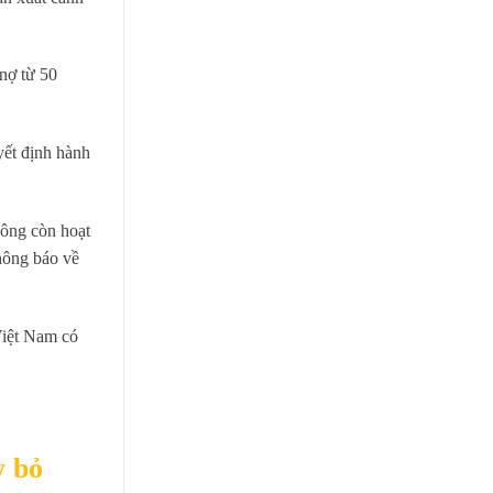
nợ từ 50
yết định hành
hông còn hoạt
thông báo về
Việt Nam có
y bỏ