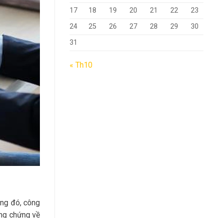
17
18
19
20
21
22
23
24
25
26
27
28
29
30
31
« Th10
ong đó, công
ằng chứng về