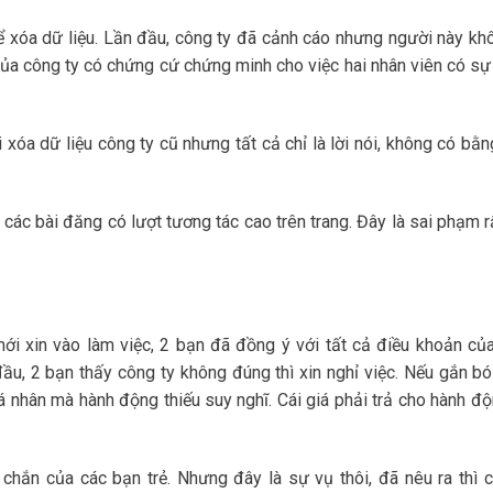
để xóa dữ liệu. Lần đầu, công ty đã cảnh cáo nhưng người này khô
 của công ty có chứng cứ chứng minh cho việc hai nhân viên có sự 
xóa dữ liệu công ty cũ nhưng tất cả chỉ là lời nói, không có bằ
t các bài đăng có lượt tương tác cao trên trang. Đây là sai phạm 
ới xin vào làm việc, 2 bạn đã đồng ý với tất cả điều khoản của
ầu, 2 bạn thấy công ty không đúng thì xin nghỉ việc. Nếu gắn bó
cá nhân mà hành động thiếu suy nghĩ. Cái giá phải trả cho hành độ
chắn của các bạn trẻ. Nhưng đây là sự vụ thôi, đã nêu ra thì c