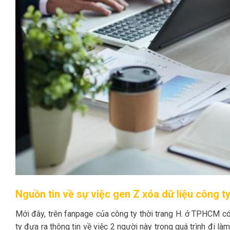
Nguồn tin về sự việc gen Z xóa dữ liệu công t
Mới đây, trên fanpage của công ty thời trang H. ở TPHCM có 
ty đưa ra thông tin về việc 2 người này trong quá trình đi làm