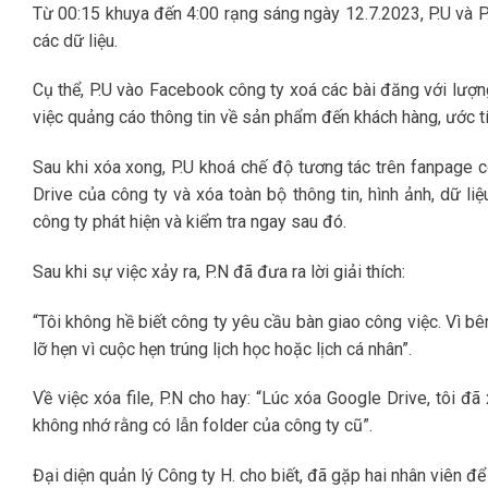
Từ 00:15 khuya đến 4:00 rạng sáng ngày 12.7.2023, P.U và
các dữ liệu.
Cụ thể, P.U vào Facebook công ty xoá các bài đăng với lượn
việc quảng cáo thông tin về sản phẩm đến khách hàng, ước t
Sau khi xóa xong, P.U khoá chế độ tương tác trên fanpage c
Drive của công ty và xóa toàn bộ thông tin, hình ảnh, dữ l
công ty phát hiện và kiểm tra ngay sau đó.
Sau khi sự việc xảy ra, P.N đã đưa ra lời giải thích:
“Tôi không hề biết công ty yêu cầu bàn giao công việc. Vì bê
lỡ hẹn vì cuộc hẹn trúng lịch học hoặc lịch cá nhân”.
Về việc xóa file, P.N cho hay: “Lúc xóa Google Drive, tôi đã
không nhớ rằng có lẫn folder của công ty cũ”.
Đại diện quản lý Công ty H. cho biết, đã gặp hai nhân viên để 