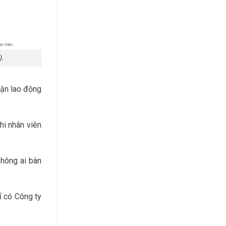
).
uận lao động
hi nhân viên
không ai bàn
ỉ có Công ty