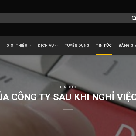
GIỚI THIỆU
DỊCH VỤ
TUYỂN DỤNG
TIN TỨC
BẢNG GI
TIN TỨC
A CÔNG TY SAU KHI NGHỈ VIỆC 