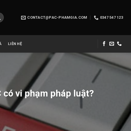
CONTACT@PAC-PHAMGIA.COM
0347 547 123
Á
LIÊN HỆ
có vi phạm pháp luật?