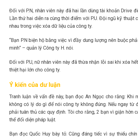
Đối với P.N, nhân viên này đã hai lần dùng tài khoản Drive 
Lần thứ hai diễn ra cùng thời điểm với P.U. Đội ngũ kỹ thuật
nhau trong việc xóa dữ liệu của công ty.
“Bạn P.N biện hộ bằng việc vì đầy dung lượng nên buộc phải 
minh” – quản lý Công ty H. nói.
Đối với P.U, nữ nhân viên này đã thừa nhận lỗi sai khi xóa hế
thiệt hại lớn cho công ty.
Ý kiến của dư luận
Tranh luận về vấn đề này, bạn đọc An Ngọc cho rằng: Khi m
không có lý do gì để nói công ty không đúng. Nếu ngay từ đ
phải tuân thủ các quy định. Tôi cho rằng, 2 bạn vì giận hờn 
thể đối diện pháp luật.
Bạn đọc Quốc Huy bày tỏ: Cũng đáng tiếc vì sự thiếu chín 