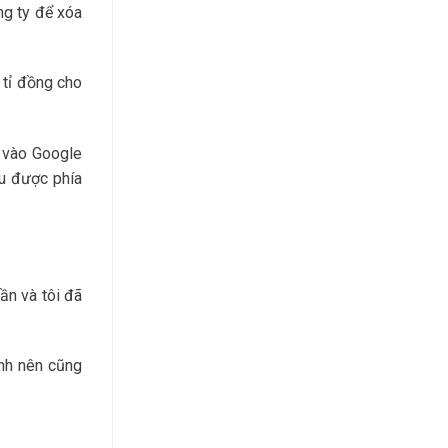
ng ty để xóa
 tỉ đồng cho
y vào Google
ều được phía
ần và tôi đã
ình nên cũng