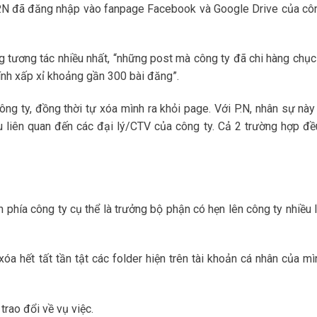
 P.N đã đăng nhập vào fanpage Facebook và Google Drive của cô
g tương tác nhiều nhất, “những post mà công ty đã chi hàng chục
ính xấp xỉ khoảng gần 300 bài đăng”.
ông ty, đồng thời tự xóa mình ra khỏi page. Với P.N, nhân sự nà
iệu liên quan đến các đại lý/CTV của công ty. Cả 2 trường hợp đ
n phía công ty cụ thể là trưởng bộ phận có hẹn lên công ty nhiều l
 xóa hết tất tần tật các folder hiện trên tài khoản cá nhân của m
trao đổi về vụ việc.