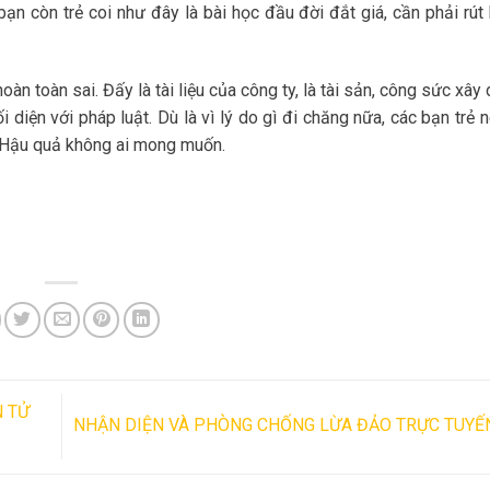
ạn còn trẻ coi như đây là bài học đầu đời đắt giá, cần phải rút
àn toàn sai. Đấy là tài liệu của công ty, là tài sản, công sức xâ
 diện với pháp luật. Dù là vì lý do gì đi chăng nữa, các bạn trẻ 
y. Hậu quả không ai mong muốn.
N TỬ
NHẬN DIỆN VÀ PHÒNG CHỐNG LỪA ĐẢO TRỰC TUYẾ