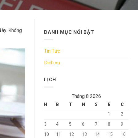
 đây. Không
DANH MỤC NỔI BẬT
Tin Tức
Dịch vụ
LỊCH
Tháng 8 2026
H
B
T
N
S
B
C
1
2
3
4
5
6
7
8
9
10
11
12
13
14
15
16