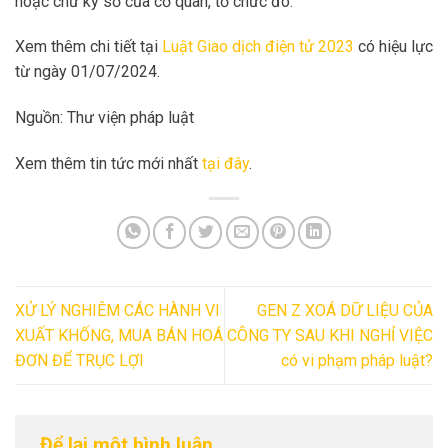
hoặc chữ ký số của cơ quan, tổ chức đó.
Xem thêm chi tiết tại
Luật Giao dịch điện tử 2023
có hiệu lực
từ ngày 01/07/2024.
Nguồn: Thư viện pháp luật
Xem thêm tin tức mới nhất
tại đây
.
XỬ LÝ NGHIÊM CÁC HÀNH VI
GEN Z XOÁ DỮ LIỆU CỦA
XUẤT KHỐNG, MUA BÁN HOÁ
CÔNG TY SAU KHI NGHỈ VIỆC
ĐƠN ĐỂ TRỤC LỢI
có vi phạm pháp luật?
Để lại một bình luận