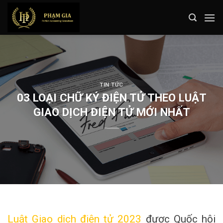
Skip
to
content
TIN TỨC
03 LOẠI CHỮ KÝ ĐIỆN TỬ THEO LUẬT
GIAO DỊCH ĐIỆN TỬ MỚI NHẤT
Luật Giao dịch điện tử 2023
được Quốc hội