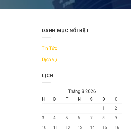
DANH MỤC NỔI BẬT
Tin Tức
Dịch vụ
LỊCH
Tháng 8 2026
H
B
T
N
S
B
C
1
2
3
4
5
6
7
8
9
10
11
12
13
14
15
16