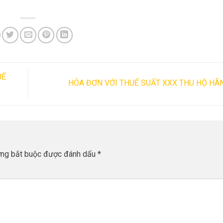
UẾ
HÓA ĐƠN VỚI THUẾ SUẤT XXX THU HỘ HÃ
ờng bắt buộc được đánh dấu
*