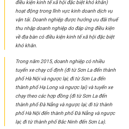
điều kiện kinh tế xã hội đặc biệt khó khăn)
hoạt động trong lĩnh vực kinh doanh dịch vụ
vận tải. Doanh nghiệp được hưởng ưu đãi thuế
thu nhập doanh nghiệp do đáp ứng điều kiện
về địa bàn có điều kiện kinh tế xã hội đặc biệt
khó khăn.
Trong năm 2015, doanh nghiệp có nhiều
tuyến xe chạy cố định (đi từ Sơn La đến thành
phố Hà Nội và ngược lại; đi từ Sơn La đến
thành phố Hạ Long và ngược lại) và tuyến xe
chạy theo các hợp đồng (đi từ Sơn La đến
thành phố Đà Nẵng và ngược lại; đi từ thành
phố Hà Nội đến thành phố Đà Nẵng và ngược
lại; đi từ thành phố Bắc Ninh đến Sơn La).