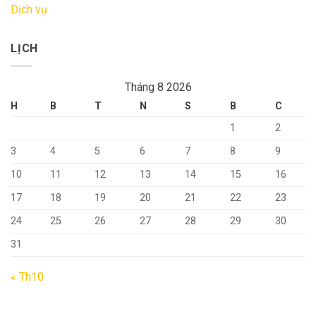
Dịch vụ
LỊCH
Tháng 8 2026
H
B
T
N
S
B
C
1
2
3
4
5
6
7
8
9
10
11
12
13
14
15
16
17
18
19
20
21
22
23
24
25
26
27
28
29
30
31
« Th10