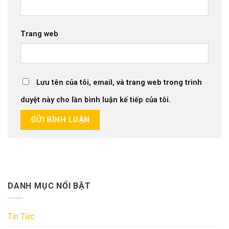
Trang web
Lưu tên của tôi, email, và trang web trong trình
duyệt này cho lần bình luận kế tiếp của tôi.
DANH MỤC NỔI BẬT
Tin Tức