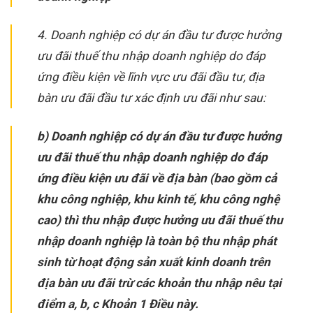
4. Doanh nghiệp có dự án đầu tư được hưởng
ưu đãi thuế thu nhập doanh nghiệp do đáp
ứng điều kiện về lĩnh vực ưu đãi đầu tư, địa
bàn ưu đãi đầu tư xác định ưu đãi như sau:
b) Doanh nghiệp có dự án đầu tư được hưởng
ưu đãi thuế thu nhập doanh nghiệp do đáp
ứng điều kiện ưu đãi về địa bàn (bao gồm cả
khu công nghiệp, khu kinh tế, khu công nghệ
cao) thì thu nhập được hưởng ưu đãi thuế thu
nhập doanh nghiệp là toàn bộ thu nhập phát
sinh từ hoạt động sản xuất kinh doanh trên
địa bàn ưu đãi trừ các khoản thu nhập nêu tại
điểm a, b, c Khoản 1 Điều này.