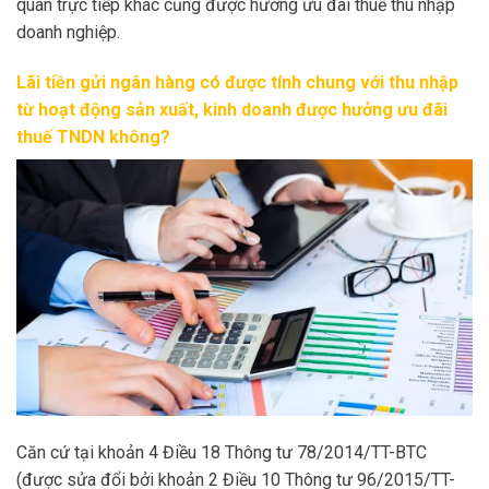
quan trực tiếp khác cũng được hưởng ưu đãi thuế thu nhập
doanh nghiệp.
Lãi tiền gửi ngân hàng có được tính chung với thu nhập
từ hoạt động sản xuất, kinh doanh được hưởng ưu đãi
thuế TNDN không?
Căn cứ tại khoản 4 Điều 18 Thông tư 78/2014/TT-BTC
(được sửa đổi bởi khoản 2 Điều 10 Thông tư 96/2015/TT-