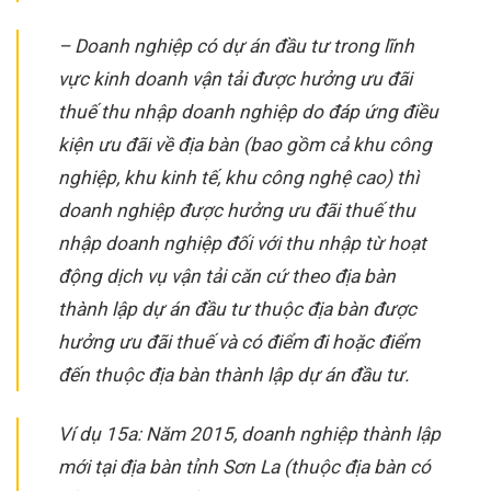
– Doanh nghiệp có dự án đầu tư trong lĩnh
vực kinh doanh vận tải được hưởng ưu đãi
thuế thu nhập doanh nghiệp do đáp ứng điều
kiện ưu đãi về địa bàn (bao gồm cả khu công
nghiệp, khu kinh tế, khu công nghệ cao) thì
doanh nghiệp được hưởng ưu đãi thuế thu
nhập doanh nghiệp đối với thu nhập từ hoạt
động dịch vụ vận tải căn cứ theo địa bàn
thành lập dự án đầu tư thuộc địa bàn được
hưởng ưu đãi thuế và có điểm đi hoặc điểm
đến thuộc địa bàn thành lập dự án đầu tư.
Ví dụ 15a: Năm 2015, doanh nghiệp thành lập
mới tại địa bàn tỉnh Sơn La (thuộc địa bàn có