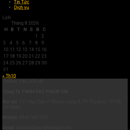
Tin Tức
Dịch vụ
Lịch
Tháng 8 2026
H
B
T
N
S
B
C
1
2
3
4
5
6
7
8
9
10
11
12
13
14
15
16
17
18
19
20
21
22
23
24
25
26
27
28
29
30
31
« Th10
THÔNG TIN LIÊN HỆ
Công Ty TNHH PAC PHẠM GIA
Địa chỉ:
111 Huy Cận, P. Phước Long B
, TP. Thủ Đức, TP. Hồ
Chí Minh
Mobile:
0347 547 123
Email:
contact@pac-phamgia.com