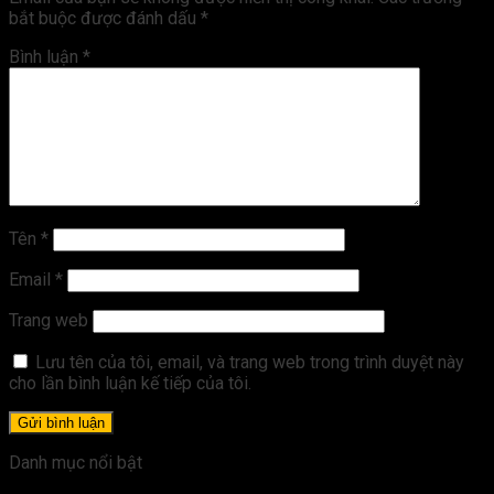
bắt buộc được đánh dấu
*
Bình luận
*
Tên
*
Email
*
Trang web
Lưu tên của tôi, email, và trang web trong trình duyệt này
cho lần bình luận kế tiếp của tôi.
Danh mục nổi bật