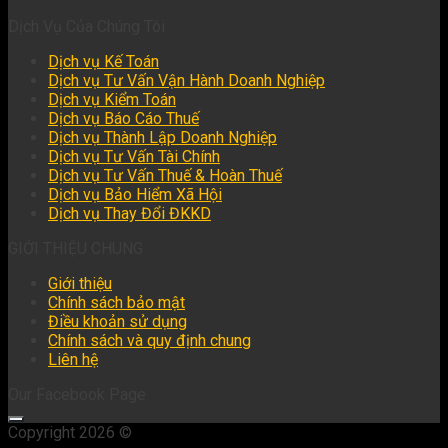
Dịch Vụ Của Chúng Tôi
Dịch vụ Kế Toán
Dịch vụ Tư Vấn Vận Hành Doanh Nghiệp
Dịch vụ Kiểm Toán
Dịch vụ Báo Cáo Thuế
Dịch vụ Thành Lập Doanh Nghiệp
Dịch vụ Tư Vấn Tài Chính
Dịch vụ Tư Vấn Thuế & Hoàn Thuế
Dịch vụ Bảo Hiểm Xã Hội
Dịch vụ Thay Đổi ĐKKD
GIỚI THIỆU CHUNG
Giới thiệu
Chính sách bảo mật
Điều khoản sử dụng
Chính sách và quy định chung
Liên hệ
Our Facebook Page
Copyright 2026 ©