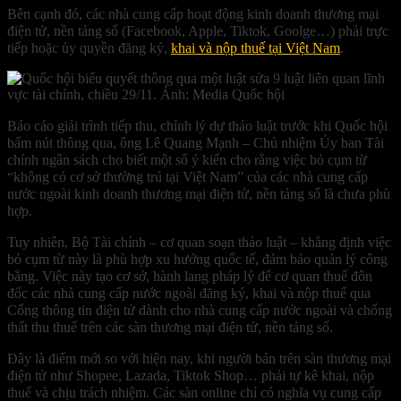
Bên cạnh đó, các nhà cung cấp hoạt động kinh doanh thương mại
điện tử, nền tảng số (Facebook, Apple, Tiktok, Goolge…) phải trực
tiếp hoặc ủy quyền đăng ký,
khai và nộp thuế tại Việt Nam
.
Báo cáo giải trình tiếp thu, chỉnh lý dự thảo luật trước khi Quốc hội
bấm nút thông qua, ông Lê Quang Mạnh – Chủ nhiệm Ủy ban Tài
chính ngân sách cho biết một số ý kiến cho rằng việc bỏ cụm từ
“không có cơ sở thường trú tại Việt Nam” của các nhà cung cấp
nước ngoài kinh doanh thương mại điện tử, nền tảng số là chưa phù
hợp.
Tuy nhiên, Bộ Tài chính – cơ quan soạn thảo luật – khẳng định việc
bỏ cụm từ này là phù hợp xu hướng quốc tế, đảm bảo quản lý công
bằng. Việc này tạo cơ sở, hành lang pháp lý để cơ quan thuế đôn
đốc các nhà cung cấp nước ngoài đăng ký, khai và nộp thuế qua
Cổng thông tin điện tử dành cho nhà cung cấp nước ngoài và chống
thất thu thuế trên các sàn thương mại điện tử, nền tảng số.
Đây là điểm mới so với hiện nay, khi người bán trên sàn thương mại
điện tử như Shopee, Lazada, Tiktok Shop… phải tự kê khai, nộp
thuế và chịu trách nhiệm. Các sàn online chỉ có nghĩa vụ cung cấp