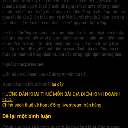
Thảo luận trước đó, Chủ nhiệm Ủy ban Tài chính ngân sách Lê
Quang Mạnh cho biết có ý kiến đề nghị làm rõ mức xử phạt hành
chính, bảo đảm tính răn đe. Cũng có ý kiến đề nghị chỉ tăng mức xử
phạt tối đa gấp 2 lần hiện nay và thời hiệu xử phạt là 2 năm, do nhu
cầu nhân sự kiểm toán còn thiếu so với quy mô thị trường.
Ủy ban Thường vụ Quốc hội nhìn nhận đây là mức phạt tiền tối đa,
chỉ áp dụng với một số vi phạm nghiêm trọng chuẩn mức kiểm toán,
chưa tới mức truy cứu trách nhiệm hình sự. Cơ quan thường trực
của Quốc hội đề nghị Chính phủ rà soát, đánh giá tác động và có
mức xử phạt với từng hành vi, khi xây dựng nghị định hướng dẫn.
Nguồn:
vnexpress.net
Liên hệ PAC Phạm Gia để được tư vấn chi tiết.
Xem thêm tin tức mới nhất
tại đây
.
HƯỚNG DẪN KHAI THUẾ MÔN BÀI ĐỊA ĐIỂM KINH DOANH
2025
Chính sách thuế về hoạt động livestream bán hàng
Để lại một bình luận
Email của bạn sẽ không được hiển thị công khai.
Các trường