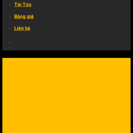
Tin Tức
Bảng giá
Liên hệ
Tin Tức
Sàn thương mại điện tử phải
nộp thuế thay người bán từ
năm 2025