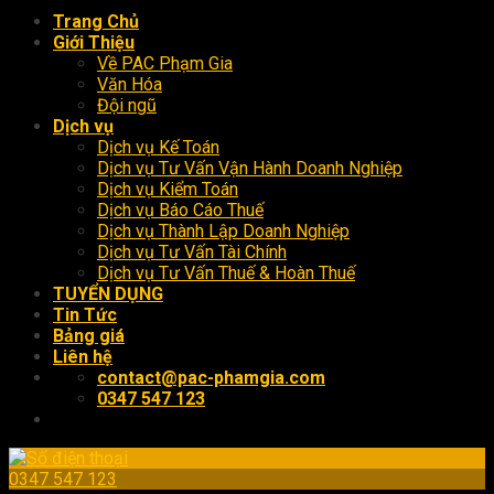
Trang Chủ
Giới Thiệu
Về PAC Phạm Gia
Văn Hóa
Đội ngũ
Dịch vụ
Dịch vụ Kế Toán
Dịch vụ Tư Vấn Vận Hành Doanh Nghiệp
Dịch vụ Kiểm Toán
Dịch vụ Báo Cáo Thuế
Dịch vụ Thành Lập Doanh Nghiệp
Dịch vụ Tư Vấn Tài Chính
Dịch vụ Tư Vấn Thuế & Hoàn Thuế
TUYỂN DỤNG
Tin Tức
Bảng giá
Liên hệ
contact@pac-phamgia.com
0347 547 123
0347 547 123