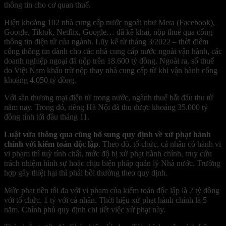
thông tin cho cơ quan thuế.
Hiện khoảng 102 nhà cung cấp nước ngoài như Meta (Facebook),
Google, Tiktok, Netflix, Google… đã kê khai, nộp thuế qua cổng
thông tin điện tử của ngành. Lũy kế từ tháng 3/2022 – thời điểm
cổng thông tin dành cho các nhà cung cấp nước ngoài vận hành, các
doanh nghiệp ngoại đã nộp trên 18.600 tỷ đồng. Ngoài ra, số thuế
do Việt Nam khấu trừ nộp thay nhà cung cấp từ khi vận hành cổng
khoảng 4.050 tỷ đồng.
Với sàn thương mại điện tử trong nước, ngành thuế bắt đầu thu từ
năm nay. Trong đó, riêng Hà Nội đã thu được khoảng 35.000 tỷ
đồng tính tới đầu tháng 11.
Luật vừa thông qua cũng bổ sung quy định về xử phạt hành
chính với kiểm toán độc lập
. Theo đó, tổ chức, cá nhân có hành vi
vi phạm thì tuỳ tính chất, mức độ bị xử phạt hành chính, truy cứu
trách nhiệm hình sự hoặc chịu biện pháp quản lý Nhà nước. Trường
hợp gây thiệt hại thì phải bồi thường theo quy định.
Mức phạt tiền tối đa với vi phạm của kiểm toán độc lập là 2 tỷ đồng
với tổ chức, 1 tỷ với cá nhân. Thời hiệu xử phạt hành chính là 5
năm. Chính phủ quy định chi tiết việc xử phạt này.