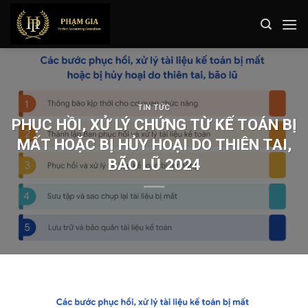
Skip
to
content
TIN TỨC
PHỤC HỒI, XỬ LÝ CHỨNG TỪ KẾ TOÁN BỊ
MẤT HOẶC BỊ HỦY HOẠI DO THIÊN TAI,
BÃO LŨ 2024