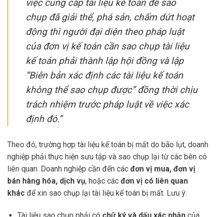
việc cung cấp tài liệu kế toán để sao
chụp đã giải thể, phá sản, chấm dứt hoạt
động thì người đại diện theo pháp luật
của đơn vị kế toán cần sao chụp tài liệu
kế toán phải thành lập hội đồng và lập
“Biên bản xác định các tài liệu kế toán
không thể sao chụp được” đồng thời chịu
trách nhiệm trước pháp luật về việc xác
định đó.”
Theo đó, trường hợp tài liệu kế toán bị mất do bão lụt, doanh
nghiệp phải thực hiện sưu tập và sao chụp lại từ các bên có
liên quan. Doanh nghiệp cần đến các
đơn vị mua, đơn vị
bán hàng hóa, dịch vụ
, hoặc các
đơn vị có liên quan
khác
để xin sao chụp lại tài liệu kế toán bị mất. Lưu ý:
Tài liệu sao chụp phải có
chữ ký và dấu xác nhận
của